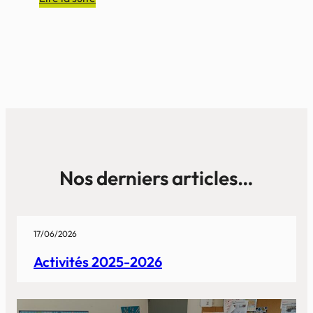
Association
des
résidents
« Cœur
et
Pastel
Nos derniers articles…
17/06/2026
Activités 2025-2026